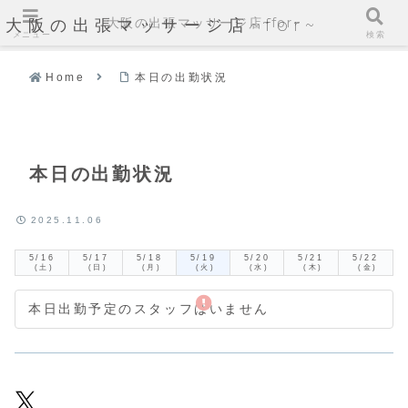
大阪の出張マッサージ店~for~
大阪の出張マッサージ店~for~
メニュー
検索
Home
本日の出勤状況
本日の出勤状況
2025.11.06
5/16
5/17
5/18
5/19
5/20
5/21
5/22
(土)
(日)
(月)
(火)
(水)
(木)
(金)
本日出勤予定のスタッフはいません